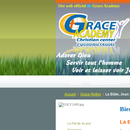
S
i
t
e
w
e
b
o
f
f
i
c
i
e
l
d
e
G
r
a
c
e
A
c
a
d
e
m
y
Accueil
Qui sommes-nous ?
Accueil
Grace Reflex
La Bible, Jean
Bie
Au Quotidien
La B
La Parole du jour
Annonces