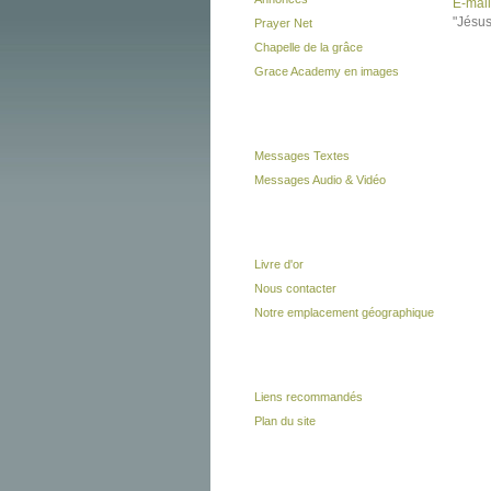
E-mail
"Jésus 
Prayer Net
Chapelle de la grâce
Grace Academy en images
Messages
Messages Textes
Messages Audio & Vidéo
Vous à nous
Livre d'or
Nous contacter
Notre emplacement géographique
Liens
Liens recommandés
Plan du site