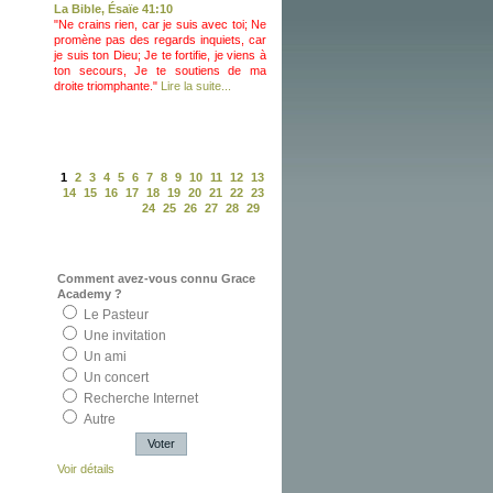
La Bible, Ésaïe 41:10
"Ne crains rien, car je suis avec toi; Ne
promène pas des regards inquiets, car
je suis ton Dieu; Je te fortifie, je viens à
ton secours, Je te soutiens de ma
droite triomphante."
Lire la suite...
1
2
3
4
5
6
7
8
9
10
11
12
13
14
15
16
17
18
19
20
21
22
23
24
25
26
27
28
29
Sondage
Comment avez-vous connu Grace
Academy ?
Le Pasteur
Une invitation
Un ami
Un concert
Recherche Internet
Autre
Voir détails