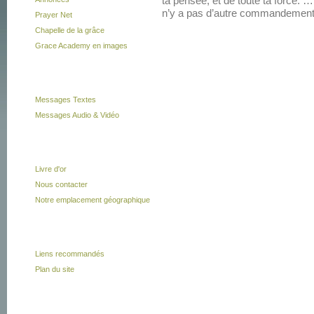
ta pensée, et de toute ta force.
n’y a pas d’autre commandement 
Prayer Net
Chapelle de la grâce
Grace Academy en images
Messages
Messages Textes
Messages Audio & Vidéo
Vous à nous
Livre d'or
Nous contacter
Notre emplacement géographique
Liens
Liens recommandés
Plan du site