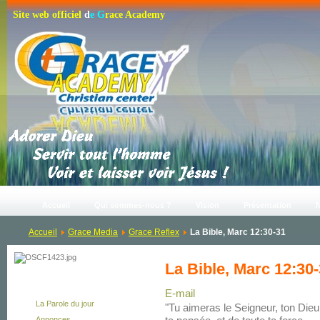
S
i
t
e
w
e
b
o
f
f
i
c
i
e
l
d
e
G
r
a
c
e
A
c
a
d
e
m
y
Accueil
Qui sommes-nous ?
Vision
Présentation
Accueil
Grace Media
Grace Reflex
La Bible, Marc 12:30-31
La Bible, Marc 12:30
Au Quotidien
E-mail
La Parole du jour
"Tu aimeras le Seigneur, ton Dieu,
Annonces