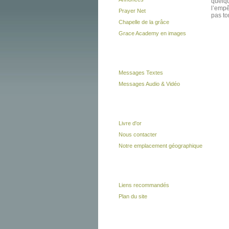
quelqu
l’empê
Prayer Net
pas to
Chapelle de la grâce
Grace Academy en images
Messages
Messages Textes
Messages Audio & Vidéo
Vous à nous
Livre d'or
Nous contacter
Notre emplacement géographique
Liens
Liens recommandés
Plan du site