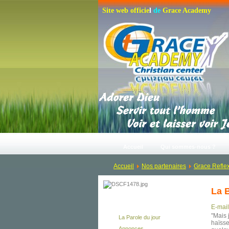
S
i
t
e
w
e
b
o
f
f
i
c
i
e
l
d
e
G
r
a
c
e
A
c
a
d
e
m
y
Accueil
Qui sommes-nous ?
Accueil
Nos partenaires
Grace Refle
La B
Au Quotidien
E-mail
"Mais 
La Parole du jour
haïsse
Annonces