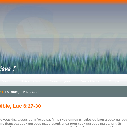
Vision
Présentation
Nous croyons
Grace Media
Equipe
x
La Bible, Luc 6:27-30
ible, Luc 6:27-30
je vous dis, à vous qui m’écoutez: Aimez vos ennemis, faites du bien à ceux qui vo
nt, Bénissez ceux qui vous maudissent, priez pour ceux qui vous maltraitent. Si