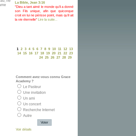
eau, ne
La Bible, Jean 3:16
lame
"Dieu a tant aimé le monde qu’il a donné
son Fils unique, afin que quiconque
croit en lui ne périsse point, mais qu’il ait
la vie éternelle"
Lire la suite...
1
2
3
4
5
6
7
8
9
10
11
12
13
14
15
16
17
18
19
20
21
22
23
24
25
26
27
28
29
Sondage
Comment avez-vous connu Grace
Academy ?
Le Pasteur
Une invitation
Un ami
Un concert
Recherche Internet
Autre
Voir détails