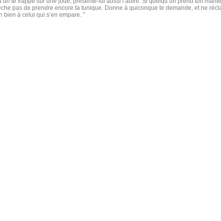
’un te frappe sur une joue, présente-lui aussi l’autre. Si quelqu’un prend ton mant
che pas de prendre encore ta tunique. Donne à quiconque te demande, et ne réc
n bien à celui qui s’en empare. "